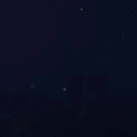
中
赵副会长表示：石化行业已
80%。但在中国供给侧改革政
业+专特新中小型企业”的短板