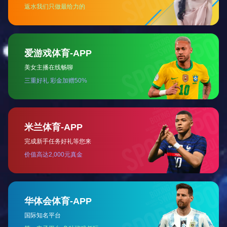
2018年产业形势分析会