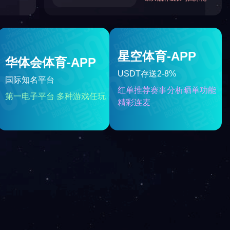
行业服务
联系我们
企业信用评价
项目论证服务
知识产权服务
团体标准服务
技术转移服务
招商引资服务
再生设计评价
咨询培训服务
务官方网站 版权所有
支持