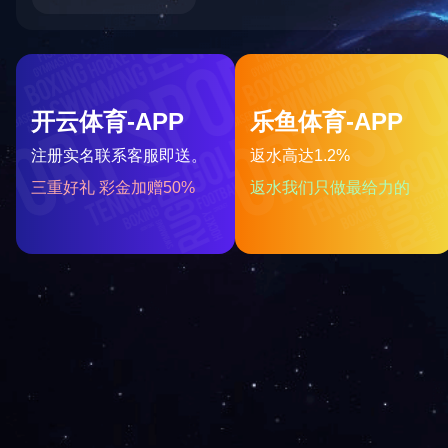
关于协会
党群园地
会员中心
协会简介
党员学习
会员动态
协会章程
党组生活
入会指南
协会领导
党建工作
副理事长
组织机构
常务理事
内设机构
理事单位
协会制度
会员单位
010-64553908
联系电话
Copyright
“