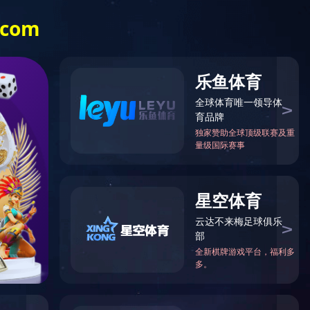
搜索
协会活动
行业服务
联系我们