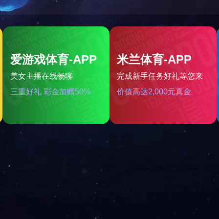
分支机构
政策资讯
协会活动
分支管理
政策动态
通知公告
分会介绍
技术动态
协会动态
单位
分支动态
市场动态
展览活动
单位
分支负责人
专业会议
中外合作
秘书处公告
 © 2012-2021 armchairsailorseattle.com 开云·体育-开云(中国)一站式服
开云·体育-开云(中国)一站式服务官方网站 官方网站
”由和提供技术和运维