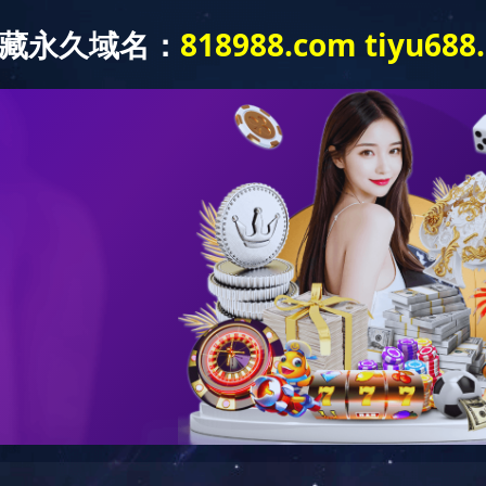
会员中心
分支机构
政策资讯
UT