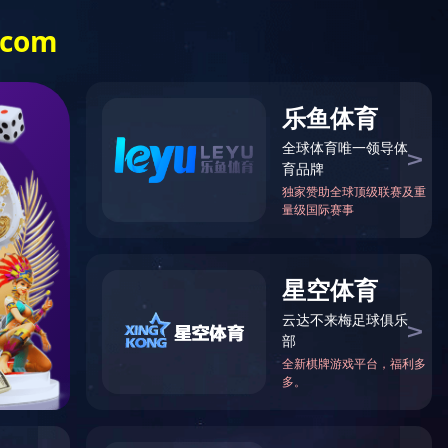
搜索
协会活动
行业服务
联系我们