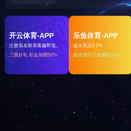
关于协会
党群园地
会员中心
协会简介
党员学习
会员动态
协会章程
党组生活
入会指南
协会领导
党建工作
副理事长
组织机构
常务理事
内设机构
理事单位
协会制度
会员单位
010-64553908
联系电话
Copyright
“