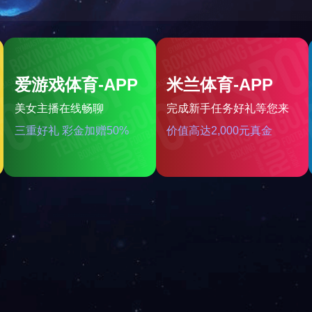
分支机构
政策资讯
协会活动
分支管理
政策动态
通知公告
分会介绍
技术动态
协会动态
单位
分支动态
市场动态
展览活动
单位
分支负责人
专业会议
中外合作
秘书处公告
 © 2012-2021 armchairsailorseattle.com 开云·体育-开云(中国)一站式服
开云·体育-开云(中国)一站式服务官方网站 官方网站
”由和提供技术和运维