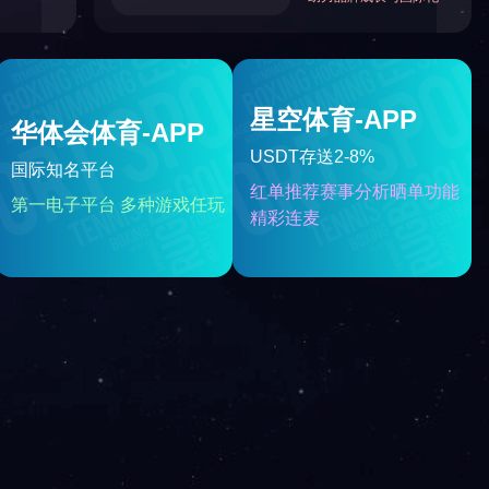
行业服务
联系我们
企业信用评价
项目论证服务
知识产权服务
团体标准服务
技术转移服务
招商引资服务
再生设计评价
咨询培训服务
务官方网站 版权所有
支持