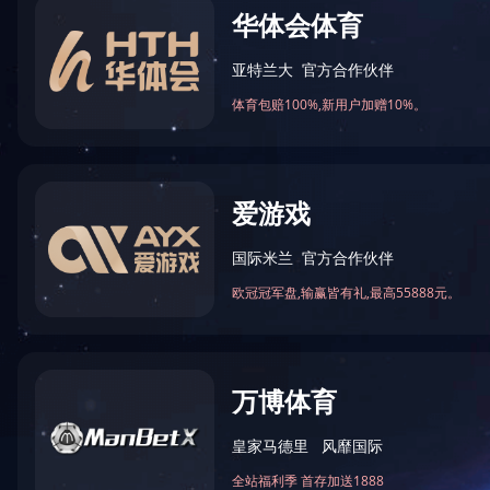
技术转移服务
招商引资服务
再生设计评价
咨询培训服务
微信公众号
CSRA