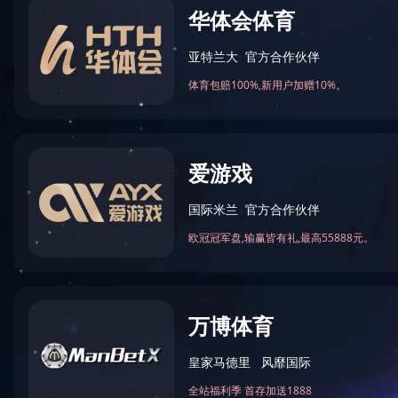
技术转移服务
招商引资服务
再生设计评价
咨询培训服务
微信公众号
CSRA