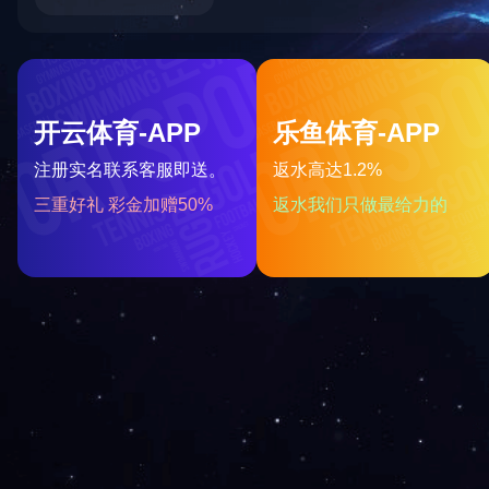
关于协会
党群园地
会员中心
协会简介
党员学习
会员动态
协会章程
党组生活
入会指南
协会领导
党建工作
副理事长
组织机构
常务理事
内设机构
理事单位
协会制度
会员单位
010-64553908
联系电话
Copyright
“