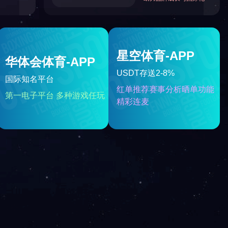
行业服务
联系我们
企业信用评价
项目论证服务
知识产权服务
团体标准服务
技术转移服务
招商引资服务
再生设计评价
咨询培训服务
务官方网站 版权所有
支持