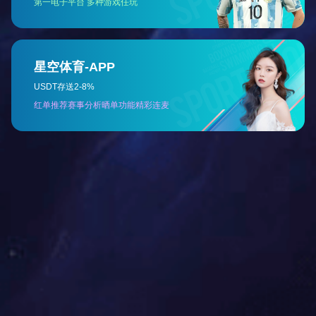
国家信息中心经济研究室主
改革解读。指出世界经济仍然
科技来拉动经济增长，企业要