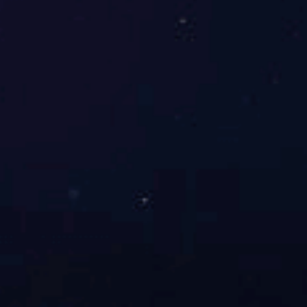
中国石油和化工规划院院长
PCT等国内尚未完全实现产业
改性技术仍然停留在中低端水