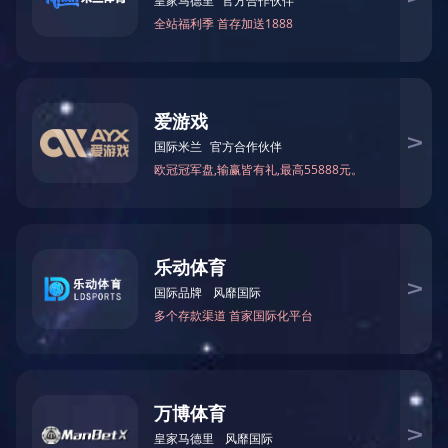
专业协会组织。合成树脂是石
展。
参加本次会议的领导及嘉宾有
委化医处长卿知学，国家信息中
本次会议由开云·体育-开云
寿经开区政府对化工新材料产
一片沃土！作为重庆化工产业