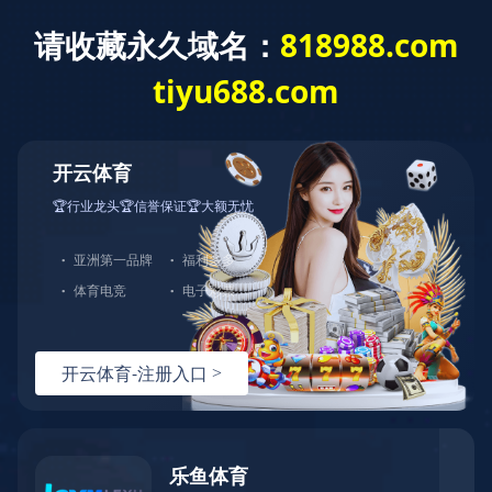
开云·体育
开云·体育-开
关于协会
党群园地
会
云(中国)一站
协会动态
协会活动
/NEWS
式服务官方网
开云·体育
通知公告
站
协会动态
展览活动
2016年2月29日上午，
专业会议