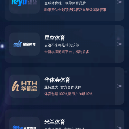
中外合作
秘书处公告
微信公众号
CSRA
开云·体育-开云(中国)一
料工业协会为主体，与中国化工