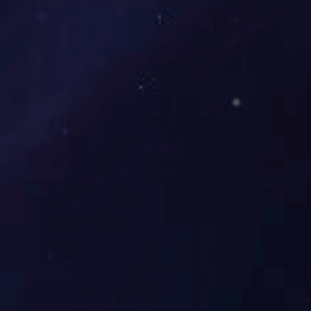
10%，标志着产能进入
装备、低空经济、生物医
能、可靠性和绿色化提出
企业应充分利用中国
盲目扩张的风险，开发适
际双循环相互促进”的新
与技术开发将更加聚焦于
增强。
何盛宝预计，到
20