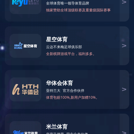
经济、人工智能等新兴
中外合作
及“双碳”目标倒逼等多重
在无锡开幕的“2025开
秘书处公告
业及专家齐聚一堂为行业
微信公众号
CSRA
无锡市政府副市长周
平，中国塑料加工工业协
庆东出席大会并致辞。周文
脂产业链上下游搭建了产
颈提供了宝贵的机遇。无
障，深化产学研合作和协
新能力突出、质量稳定可
端人才引育等方面给予大
材料强链补链、集群成势