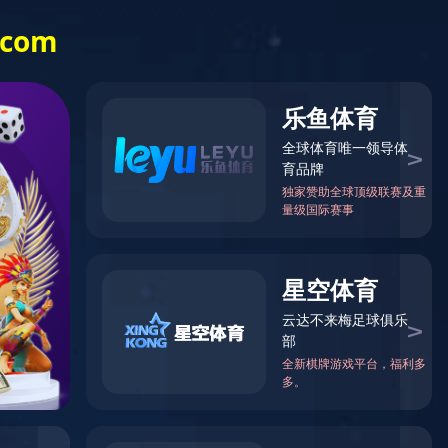
搜索
协会活动
行业服务
联系我们
金工业技术
分享到：
 00:08:59
技术研讨会