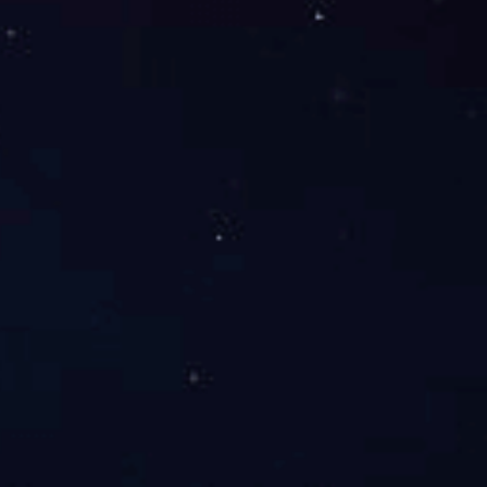
篇：
协会地址变更通知