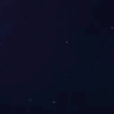
上一篇：
开云·体育-开云(中国)一站式服务官方网站 树脂供销协会一届一次会员代表大会
下一